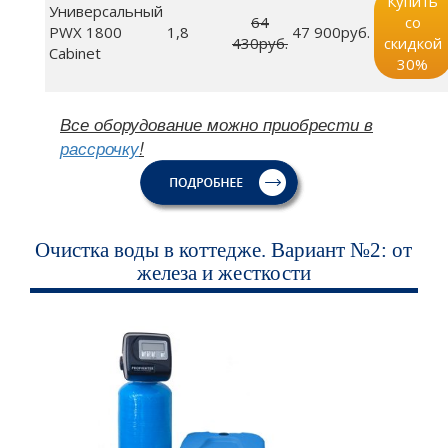
Купить
Универсальный
64
со
PWX 1800
1,8
47 900руб.
430руб.
скидкой
Cabinet
30%
Все оборудование можно приобрести в
рассрочку
!
Очистка воды в коттедже. Вариант №2: от
железа и жесткости