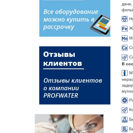
дачи,
фильт
Н
Ж
М
С
С
В со
М
нерас
задер
мутно
Р
К
Б
Б