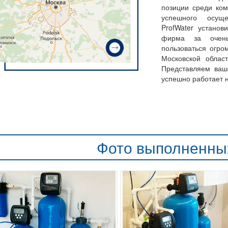
позиции среди ко
успешного осущ
ProfWater устано
фирма за очень
пользоваться огро
Московской облас
Представляем ваш
успешно работает 
Фото выполненны