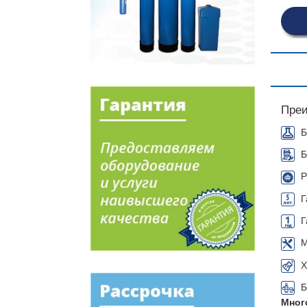
Преи
Б
Б
Р
Г
Г
М
Х
Б
Мног