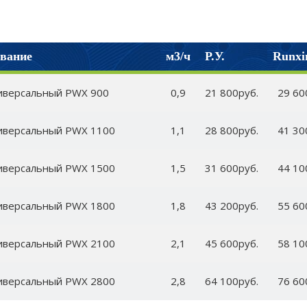
вание
м3/ч
Р.У.
Runxi
иверсальный PWX 900
0,9
21 800руб.
29 60
иверсальный PWX 1100
1,1
28 800руб.
41 30
иверсальный PWX 1500
1,5
31 600руб.
44 10
иверсальный PWX 1800
1,8
43 200руб.
55 60
иверсальный PWX 2100
2,1
45 600руб.
58 10
иверсальный PWX 2800
2,8
64 100руб.
76 60