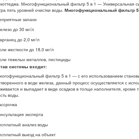
 коттеджа. Многофункциональный фильтр 5 в 1 — Универсальная с
ра пять уровней очистки воды.
Многофункциональный фильтр 5 
еприятные запахи
елезо до 30 мг/л
арганец до 2,0 мг/л
оли жесткости до 18,0 мг/л
оли тяжелых металлов, пестициды
став системы входит:
ногофункциональный фильтр 5 в 1 — с его использованием станов
творенного в воде железа, данный процесс осуществляется с испо
живается и выпадает в виде осадков в толще наполнителя, кроме 
сть воды.
ассрочка
онсультация эксперта
есплатный анализ воды
есплатный выезд на объект