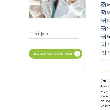
Б
М
П
С
Л
Г
Г
Где 
Xимич
водоп
схем 
ложат
из ск