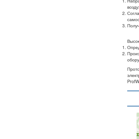
Набра
возду
Согла
самос
Получ
Высок
Опред
Произ
обору
Прото
элект
ProfW