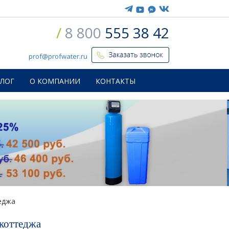
/
8 800
555 38 42
prof@profwater.ru
БЛОГ
О КОМПАНИИ
КОНТАКТЫ
еджа
 коттеджа