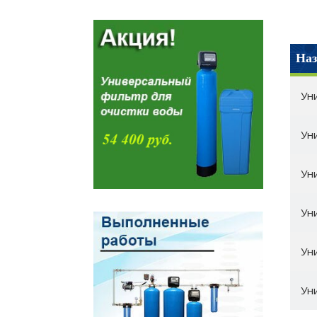
Наз
Ун
Ун
Ун
Ун
Ун
Ун