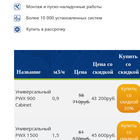
Монтаж и пуско-наладочные работы
Более 10 000 установленных систем
Купить в рассрочку
Купить
Цена со
со
Название
м3/ч
Цена
скидкой
скидкой
Купить
Универсальный
58
со
PWX 900
0,9
43 200руб.
710руб.
скидкой
Cabinet
30%
Купить
Универсальный
61
со
PWX 1500
1,5
45 600руб.
570руб.
скидкой