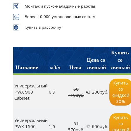
Монтаж и пуско-наладочные работы
Более 10 000 установленных систем
Купить в рассрочку
Купить
Цена со
со
Название
м3/ч
Цена
скидкой
скидкой
Купить
Универсальный
58
со
PWX 900
0,9
43 200руб.
710руб.
скидкой
Cabinet
30%
Купить
Универсальный
61
со
PWX 1500
1,5
45 600руб.
570руб.
скидкой