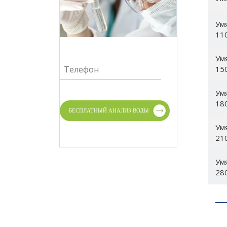
Ум
11
Ум
15
Ум
18
Ум
21
Ум
28