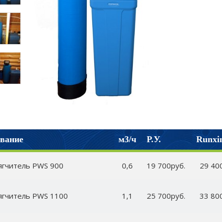
вание
м3/ч
Р.У.
Runxi
ягчитель PWS 900
0,6
19 700руб.
29 40
ягчитель PWS 1100
1,1
25 700руб.
33 80