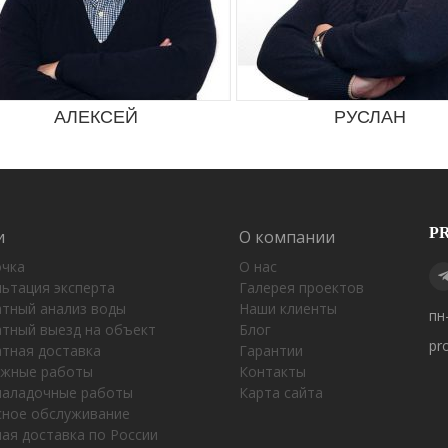
АЛЕКСЕЙ
РУСЛАН
P
и
О компании
очка
О нас
ьтация эксперта
Галерея проектов
атный анализ воды
Наши клиенты
пн
атный выезд на объект
Блог
pr
атная доставка
Гарантии
жные работы
Контакты
наладочные работы
Карта сайта
сное обслуживание
ая доставка по России