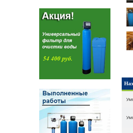
Наз
Ум
Ум