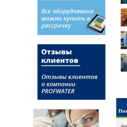
Наз
Ум