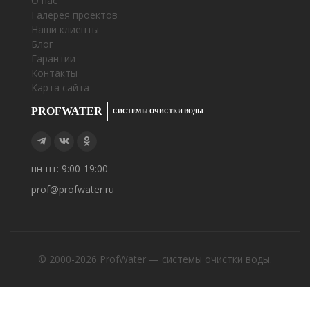
О нас
Галерея проектов
Наши клиенты
Блог
Гарантии
Контакты
Карта сайта
PROFWATER
СИСТЕМЫ ОЧИСТКИ ВОДЫ
пн-пт: 9:00-19:00
prof@profwater.ru
© 2000-2026
ProfWater — системы очистки воды
.