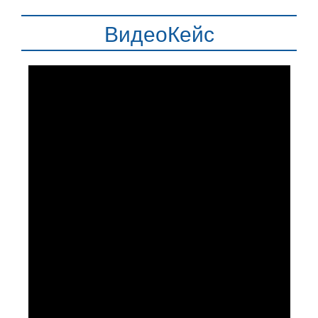
ВидеоКейс