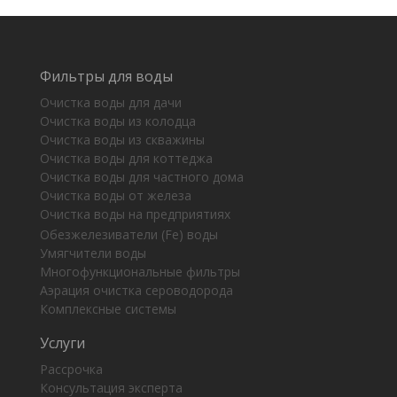
Фильтры для воды
Очистка воды для дачи
Очистка воды из колодца
Очистка воды из скважины
Очистка воды для коттеджа
Очистка воды для частного дома
Очистка воды от железа
Очистка воды на предприятиях
Обезжелезиватели (Fe) воды
Умягчители воды
Многофункциональные фильтры
Аэрация очистка сероводорода
Комплексные системы
Услуги
Рассрочка
Консультация эксперта